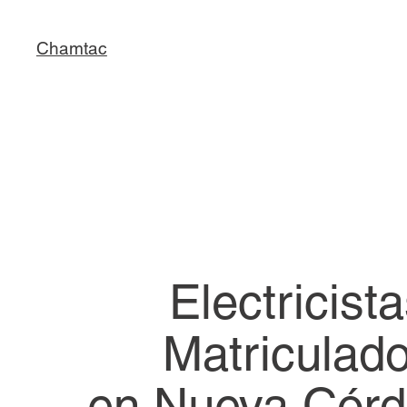
Chamtac
Electricist
Matriculad
en Nueva Córd