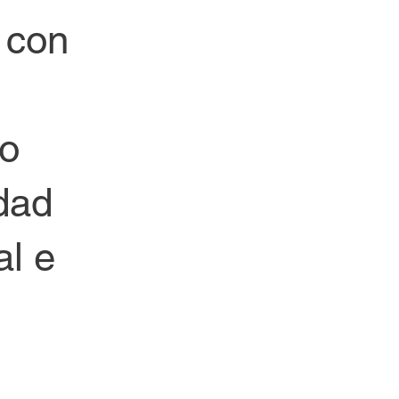
 con
do
idad
al e