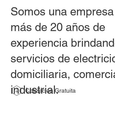
Somos una empresa
más de 20 años de
experiencia brindan
servicios de electric
domiciliaria, comerci
industrial.
Cotización Gratuita