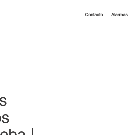
Contacto
Alarmas
as
os
oba |