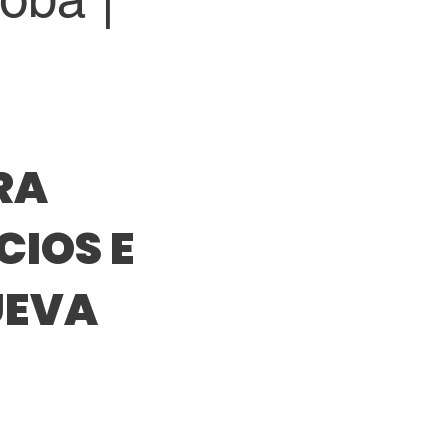
RA
IOS E
UEVA